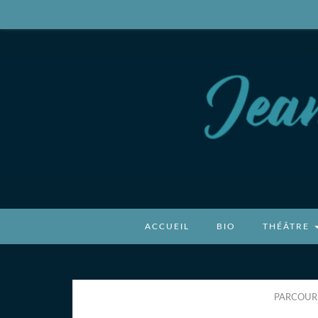
Jean-Benoît P
Auteur, écrivain
ACCUEIL
BIO
THÉÂTRE
PARCOURI