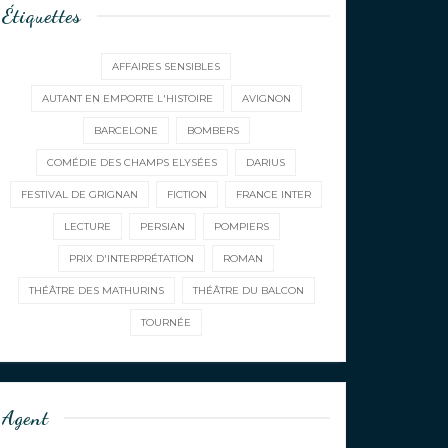
Étiquettes
AFFAIRES SENSIBLES
AUTANT EN EMPORTE L'HISTOIRE
AVIGNON
BARCELONE
BOMBERS
COMÉDIE DES CHAMPS ELYSÉES
DARIUS
FESTIVAL DE GRIGNAN
FICTION
FRANCE INTER
LECTURE
PERSIAN
POMPIERS
PRIX D'INTERPRÉTATION
ROMAN
THÉÂTRE DES MATHURINS
THÉÂTRE DU BALCON
TOURNÉE
Agent