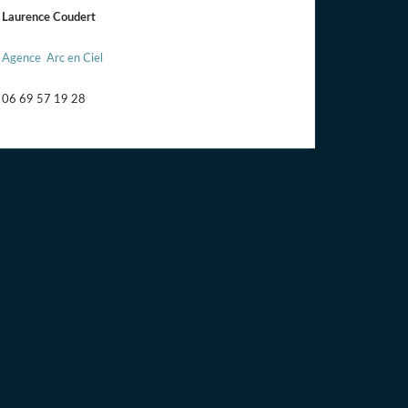
Laurence Coudert
Agence Arc en Ciel
06 69 57 19 28