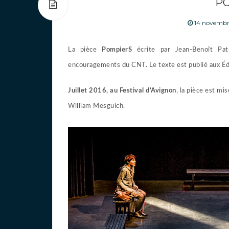
P
14 novembr
La pièce
PompierS
écrite par Jean-Benoît Pa
encouragements du CNT. Le texte est publié aux Édi
Juillet 2016, au Festival d’Avignon
, la pièce est mi
William Mesguich.