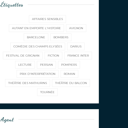
Étiquettes
AFFAIRES SENSIBLES
AUTANT EN EMPORTE L'HISTOIRE
AVIGNON
BARCELONE
BOMBERS
COMÉDIE DES CHAMPS ELYSÉES
DARIUS
FESTIVAL DE GRIGNAN
FICTION
FRANCE INTER
LECTURE
PERSIAN
POMPIERS
PRIX D'INTERPRÉTATION
ROMAN
THÉÂTRE DES MATHURINS
THÉÂTRE DU BALCON
TOURNÉE
Agent