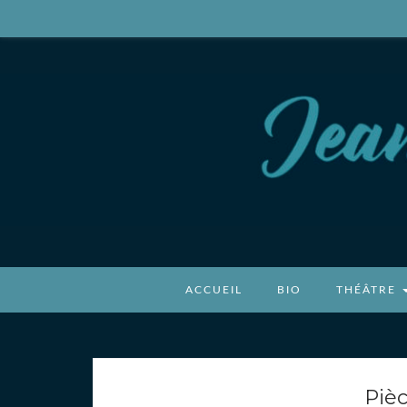
Jean-Benoît P
Auteur, écrivain
ACCUEIL
BIO
THÉÂTRE
Pièc