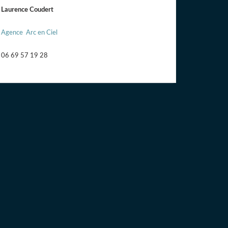
Laurence Coudert
Agence Arc en Ciel
06 69 57 19 28