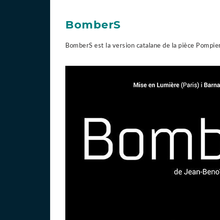
BomberS
BomberS est la version catalane de la pièce Pompier