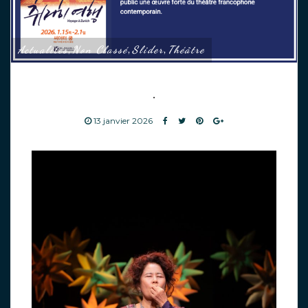
Actualités
Non Classé
Slider
Théâtre
,
,
,
.
13 janvier 2026