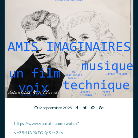
Actualités
Non Classé
,
12 septembre 2025
https://www.youtube.com/watch?
v=Z5tUAPXTGKg&t=24s