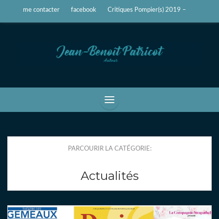
me contacter
facebook
Critiques Pompier(s) 2019 –
Jean-Benoît Patricot
Auteur, écrivain
PARCOURIR LA CATÉGORIE:
Actualités