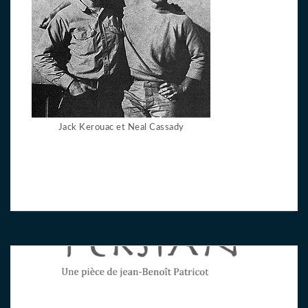
Jack Kerouac et Neal Cassady