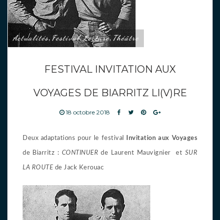
Actualités
Festival
Lecture
Théâtre
,
,
,
FESTIVAL INVITATION AUX
VOYAGES DE BIARRITZ LI(V)RE
18 octobre 2018
Deux adaptations pour le festival
Invitation aux Voyages
de Biarritz :
CONTINUER
de Laurent Mauvignier et
SUR
LA ROUTE
de Jack Kerouac