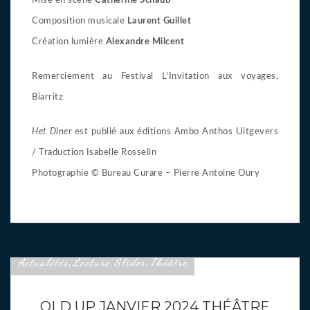
Mise en scène
Catherine Schaub
Composition musicale
Laurent Guillet
Création lumière
Alexandre Milcent
Remerciement au Festival L’Invitation aux voyages,
Biarritz
Het Diner
est publié aux éditions Ambo Anthos Uitgevers
/ Traduction Isabelle Rosselin
Photographie © Bureau Curare – Pierre Antoine Oury
Actualités
Lecture
Slider
Théâtre
,
,
,
OLD UP JANVIER 2024 THÉÂTRE