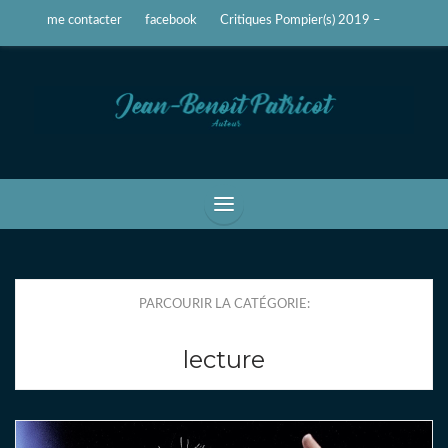
me contacter
facebook
Critiques Pompier(s) 2019 –
Jean-Benoît Patricot
Auteur, écrivain
PARCOURIR LA CATÉGORIE:
lecture