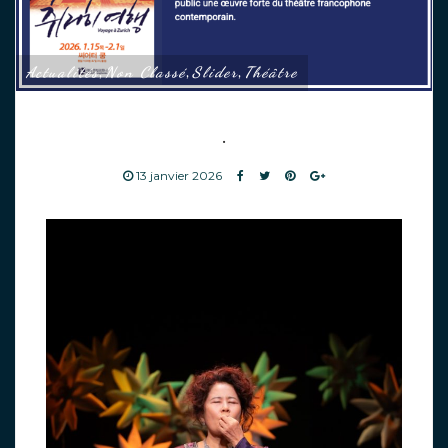
Actualités
Non Classé
Slider
Théâtre
,
,
,
.
13 janvier 2026