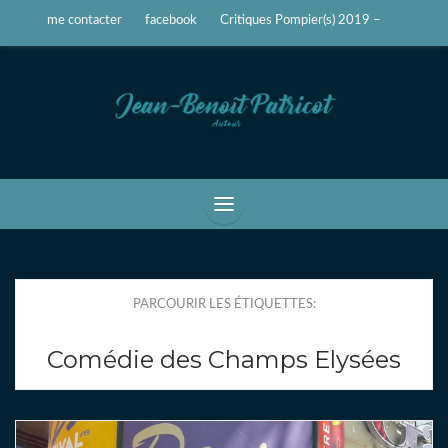
me contacter
facebook
Critiques Pompier(s) 2019 –
Jean-Benoît Patricot
Auteur, écrivain
PARCOURIR LES ÉTIQUETTES:
Comédie des Champs Elysées