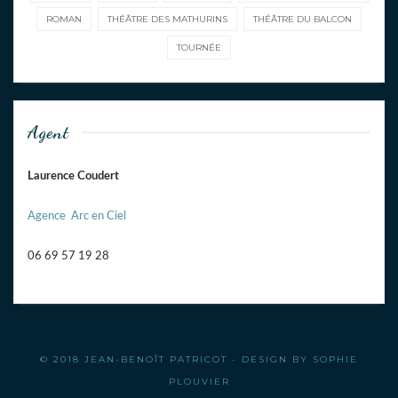
ROMAN
THÉÂTRE DES MATHURINS
THÉÂTRE DU BALCON
TOURNÉE
Agent
Laurence Coudert
Agence Arc en Ciel
06 69 57 19 28
© 2018 JEAN-BENOÎT PATRICOT - DESIGN BY
SOPHIE
PLOUVIER