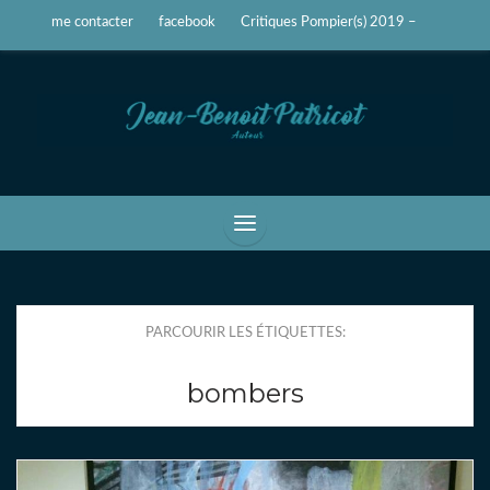
me contacter
facebook
Critiques Pompier(s) 2019 –
Jean-Benoît Patricot
Auteur, écrivain
PARCOURIR LES ÉTIQUETTES:
bombers