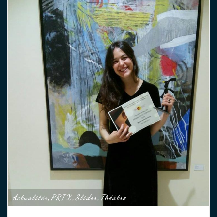
Actualités
PRIX
Slider
Théâtre
,
,
,