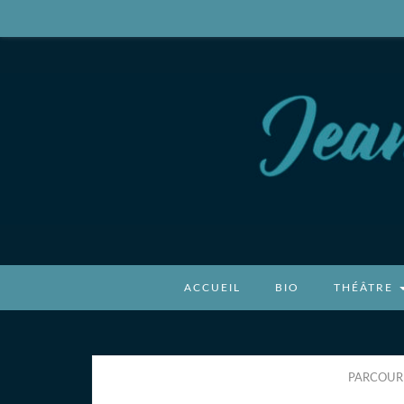
Jean-Benoît P
Auteur, écrivain
ACCUEIL
BIO
THÉÂTRE
PARCOURI