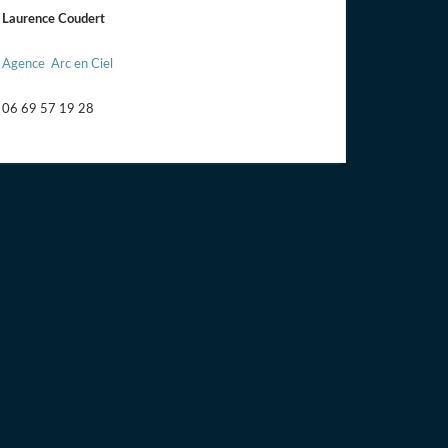
Laurence Coudert
Agence Arc en Ciel
06 69 57 19 28