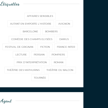
Étiquettes
AFFAIRES SENSIBLES
AUTANT EN EMPORTE L'HISTOIRE
AVIGNON
BARCELONE
BOMBERS
COMÉDIE DES CHAMPS ELYSÉES
DARIUS
FESTIVAL DE GRIGNAN
FICTION
FRANCE INTER
LECTURE
PERSIAN
POMPIERS
PRIX D'INTERPRÉTATION
ROMAN
THÉÂTRE DES MATHURINS
THÉÂTRE DU BALCON
TOURNÉE
Agent